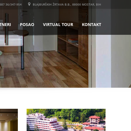
387 36/347-954
BLAJBURŠKIH ŽRTAVA B.B., 88000 MOSTAR, BIH
TNERI
POSAO
VIRTUAL TOUR
KONTAKT